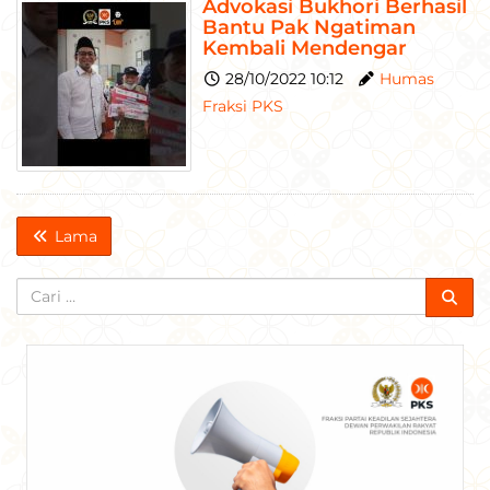
Advokasi Bukhori Berhasil
Bantu Pak Ngatiman
Kembali Mendengar
28/10/2022 10:12
Humas
Fraksi PKS
Posts
Lama
navigation