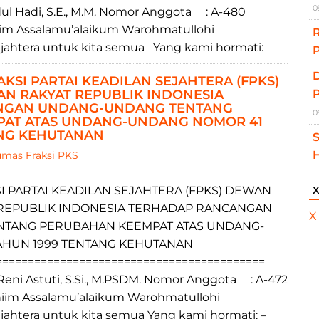
0
dul Hadi, S.E., M.M. Nomor Anggota : A-480
hiim Assalamu’alaikum Warohmatullohi
ahtera untuk kita semua Yang kami hormati:
P
KSI PARTAI KEADILAN SEJAHTERA (FPKS)
N RAKYAT REPUBLIK INDONESIA
NGAN UNDANG-UNDANG TENTANG
0
AT ATAS UNDANG-UNDANG NOMOR 41
ANG KEHUTANAN
S
H
mas Fraksi PKS
I PARTAI KEADILAN SEJAHTERA (FPKS) DEWAN
REPUBLIK INDONESIA TERHADAP RANCANGAN
X
TANG PERUBAHAN KEEMPAT ATAS UNDANG-
AHUN 1999 TENTANG KEHUTANAN
==========================================
 Reni Astuti, S.Si., M.PSDM. Nomor Anggota : A-472
hiim Assalamu’alaikum Warohmatullohi
ahtera untuk kita semua Yang kami hormati: –