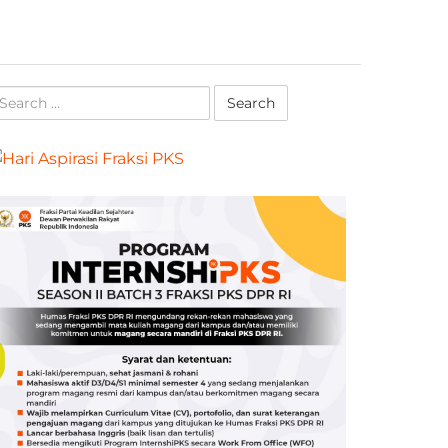
earch
r: