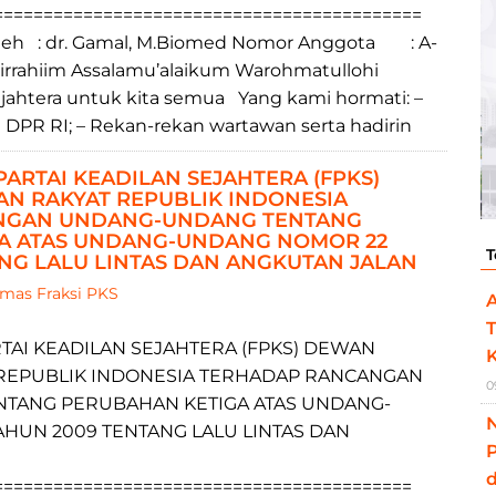
===========================================
 dr. Gamal, M.Biomed Nomor Anggota : A-
irrahiim Assalamu’alaikum Warohmatullohi
ahtera untuk kita semua Yang kami hormati: –
DPR RI; – Rekan-rekan wartawan serta hadirin
PARTAI KEADILAN SEJAHTERA (FPKS)
N RAKYAT REPUBLIK INDONESIA
NGAN UNDANG-UNDANG TENTANG
A ATAS UNDANG-UNDANG NOMOR 22
T
NG LALU LINTAS DAN ANGKUTAN JALAN
mas Fraksi PKS
A
T
TAI KEADILAN SEJAHTERA (FPKS) DEWAN
K
REPUBLIK INDONESIA TERHADAP RANCANGAN
0
TANG PERUBAHAN KETIGA ATAS UNDANG-
HUN 2009 TENTANG LALU LINTAS DAN
d
==========================================