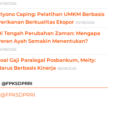
9/08/2026
Riyono Caping: Pelatihan UMKM Berbasis
erikanan Berkualitas Ekspor
09/08/2026
Di Tengah Perubahan Zaman: Mengapa
Peran Ayah Semakin Menentukan?
9/08/2026
oal Gaji Paralegal Posbankum, Meity:
arus Berbasis Kinerja
08/08/2026
X @FPKSDPRRI
 @FPKSDPRRI