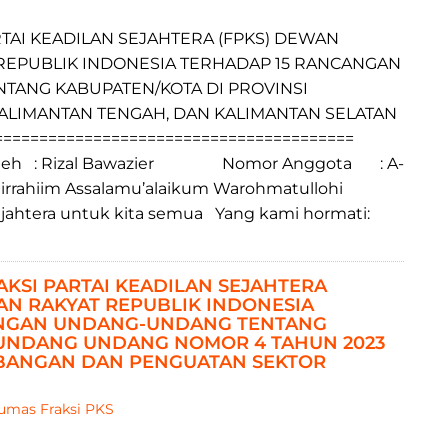
TAI KEADILAN SEJAHTERA (FPKS) DEWAN
REPUBLIK INDONESIA TERHADAP 15 RANCANGAN
ANG KABUPATEN/KOTA DI PROVINSI
KALIMANTAN TENGAH, DAN KALIMANTAN SELATAN
========================================
 : Rizal Bawazier Nomor Anggota : A-
irrahiim Assalamu’alaikum Warohmatullohi
ahtera untuk kita semua Yang kami hormati:
a
AKSI PARTAI KEADILAN SEJAHTERA
N RAKYAT REPUBLIK INDONESIA
NGAN UNDANG-UNDANG TENTANG
UNDANG UNDANG NOMOR 4 TAHUN 2023
BANGAN DAN PENGUATAN SEKTOR
umas Fraksi PKS