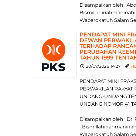
Disampaikan oleh : Ab
Bismillahirrahmanirra
Wabarokatuh Salam Sej
PENDAPAT MINI FRA
DEWAN PERWAKILA
TERHADAP RANCA
PERUBAHAN KEEMP
TAHUN 1999 TENT
20/07/2026 14:27
Hu
PENDAPAT MINI FRAKS
PERWAKILAN RAKYAT 
UNDANG-UNDANG TEN
UNDANG NOMOR 41 T
====================
Disampaikan oleh : Dr.
Bismillahirrahmanirra
Wabarokatuh Salam Sej