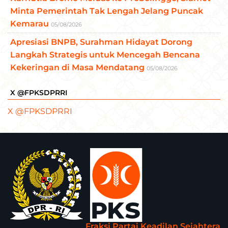
Minta Pemerintah Tak Lengah Jelang Puncak
Kemarau
05/08/2026
Apresiasi BNPB, Surahman Hidayat Dorong
Langkah Strategis untuk Mencegah Bencana
Kekeringan di Masa Mendatang
05/08/2026
X @FPKSDPRRI
X @FPKSDPRRI
Fraksi Partai Keadilan Sejahtera