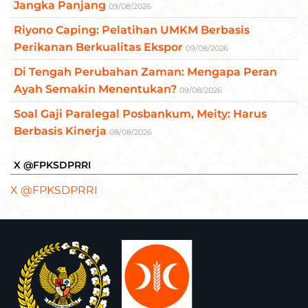
Jangka Panjang
09/08/2026
Riyono Caping: Pelatihan UMKM Berbasis
Perikanan Berkualitas Ekspor
09/08/2026
Di Tengah Perubahan Zaman: Mengapa Peran
Ayah Semakin Menentukan?
09/08/2026
Soal Gaji Paralegal Posbankum, Meity: Harus
Berbasis Kinerja
08/08/2026
X @FPKSDPRRI
X @FPKSDPRRI