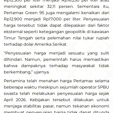
Rp12.300 per liter menjadi Rp16.250 per liter atau
meningkat sekitar 32,11 persen. Sementara itu,
Pertamax Green 95 juga mengalami kenaikan dari
Rp12.900 menjadi Rp17.000 per liter. Penyesuaian
harga tersebut tidak dapat dilepaskan dari faktor
eksternal seperti ketegangan geopolitik di kawasan
Timur Tengah serta pelemahan nilai tukar rupiah
terhadap dolar Amerika Serikat.
“Penyesuaian harga menjadi sesuatu yang sulit
dihindari. Namun, pemerintah harus memastikan
bahwa dampaknya terhadap masyarakat tidak
berkembang,” ujarnya.
Pertamina telah menahan harga Pertamax selama
beberapa waktu meskipun sejumlah operator SPBU
swasta telah melakukan penyesuaian harga sejak
April 2026. Kebijakan tersebut dilakukan untuk
menjaga stabilitas pasar, namun tekanan ekonomi
membuat penyesuaian harga tidak dapat ditunda