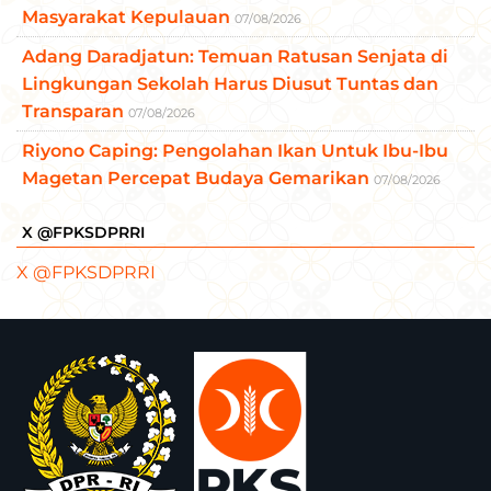
Masyarakat Kepulauan
07/08/2026
Adang Daradjatun: Temuan Ratusan Senjata di
Lingkungan Sekolah Harus Diusut Tuntas dan
Transparan
07/08/2026
Riyono Caping: Pengolahan Ikan Untuk Ibu-Ibu
Magetan Percepat Budaya Gemarikan
07/08/2026
X @FPKSDPRRI
X @FPKSDPRRI