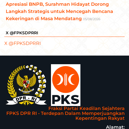
Apresiasi BNPB, Surahman Hidayat Dorong
Langkah Strategis untuk Mencegah Bencana
Kekeringan di Masa Mendatang
05/08/2026
X @FPKSDPRRI
X @FPKSDPRRI
Fraksi Partai Keadilan Sejahtera
FPKS DPR RI - Terdepan Dalam Memperjuangkan
Kepentingan Rakyat
Alamat: