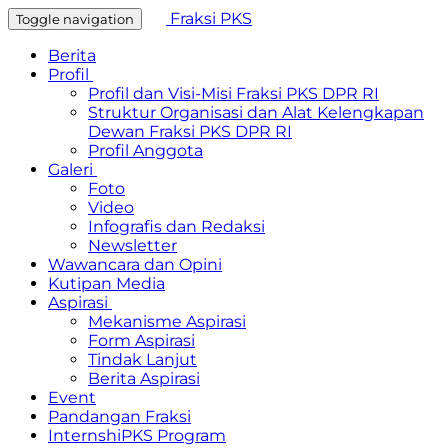
Fraksi PKS
Toggle navigation
Berita
Profil
Profil dan Visi-Misi Fraksi PKS DPR RI
Struktur Organisasi dan Alat Kelengkapan
Dewan Fraksi PKS DPR RI
Profil Anggota
Galeri
Foto
Video
Infografis dan Redaksi
Newsletter
Wawancara dan Opini
Kutipan Media
Aspirasi
Mekanisme Aspirasi
Form Aspirasi
Tindak Lanjut
Berita Aspirasi
Event
Pandangan Fraksi
InternshiPKS Program