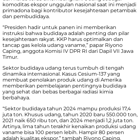
komoditas ekspor unggulan nasional saat ini menjadi
primadona bagi kontributor kesejahteraan petambak
dan pembudidaya.
“Presiden hadir untuk panen ini memberikan
instruksi bahwa budidaya adalah penting dan pilar
kesejahteraan rakyat. KKP harus optimalkan dan
tancap gas kelola udang vaname,” papar Riyono
Caping, anggota Komisi IV DPR RI dari Dapil VII Jawa
Timur.
Sektor budidaya udang terus tumbuh di tengah
dinamika internasional. Kasus Cesium-137 yang
membuat penolakan produk udang di Amerika
memberikan pembelajaran pentingnya budidaya
yang sehat dan bebas berbagai radiasi kimia
berbahaya.
“Sektor budidaya tahun 2024 mampu produksi 17,4
juta ton. Khusus udang, tahun 2020 baru 550.000 ton,
2021 naik 650 ribu ton, dan 2024 menjadi 1,2 juta ton.
Artinya, lima tahun terakhir kenaikan produksi udang
vaname bisa 100 persen lebih. Hampir 80 persen
adalah kualitas ekspor,” tambah Riyono Caping.