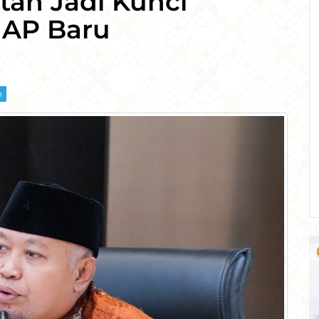
an Jadi Kunci
HAP Baru
m