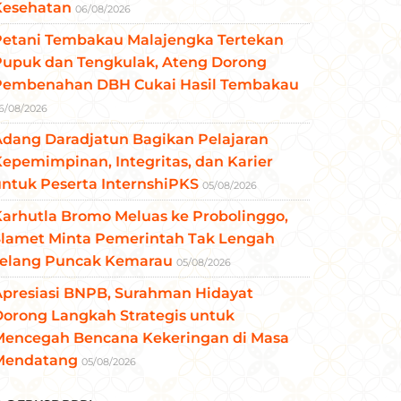
Kesehatan
06/08/2026
Petani Tembakau Malajengka Tertekan
Pupuk dan Tengkulak, Ateng Dorong
Pembenahan DBH Cukai Hasil Tembakau
6/08/2026
Adang Daradjatun Bagikan Pelajaran
epemimpinan, Integritas, dan Karier
ntuk Peserta InternshiPKS
05/08/2026
arhutla Bromo Meluas ke Probolinggo,
Slamet Minta Pemerintah Tak Lengah
Jelang Puncak Kemarau
05/08/2026
Apresiasi BNPB, Surahman Hidayat
Dorong Langkah Strategis untuk
Mencegah Bencana Kekeringan di Masa
Mendatang
05/08/2026