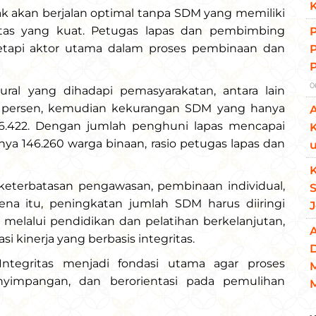
idak akan berjalan optimal tanpa SDM yang memiliki
ritas yang kuat. Petugas lapas dan pembimbing
etapi aktor utama dalam proses pembinaan dan
0
ural yang dihadapi pemasyarakatan, antara lain
88 persen, kemudian kekurangan SDM yang hanya
16.422. Dengan jumlah penghuni lapas mencapai
K
nya 146.260 warga binaan, rasio petugas lapas dan
u
K
 keterbatasan pengawasan, pembinaan individual,
arena itu, peningkatan jumlah SDM harus diiringi
melalui pendidikan dan pelatihan berkelanjutan,
si kinerja yang berbasis integritas.
Integritas menjadi fondasi utama agar proses
enyimpangan, dan berorientasi pada pemulihan