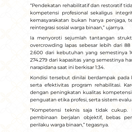
“Pendekatan rehabilitatif dan restoratif t
kompetensi profesional sekaligus integ
kemasyarakatan bukan hanya penjaga, t
reintegrasi sosial warga binaan,” ujarnya.
Ia menyoroti sejumlah tantangan strukt
overcrowding lapas sebesar lebih dari 
2.600 dari kebutuhan yang semestinya 
274.279 dari kapasitas yang semestinya ha
narapidana saat ini berkisar 1:34.
Kondisi tersebut dinilai berdampak pada
serta efektivitas program rehabilitasi. K
dengan peningkatan kualitas kompetensi 
penguatan etika profesi, serta sistem evalua
“Kompetensi teknis saja tidak cukup. 
pembinaan berjalan objektif, bebas p
perilaku warga binaan,” tegasnya.