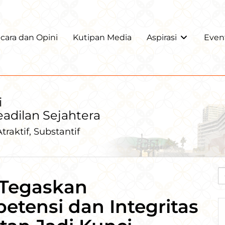
ara dan Opini
Kutipan Media
Aspirasi
Even
i
Keadilan Sejahtera
traktif, Substantif
 Tegaskan
tensi dan Integritas