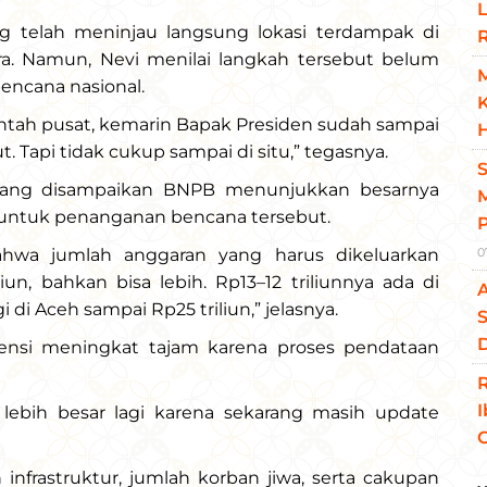
L
ng telah meninjau langsung lokasi terdampak di
ra. Namun, Nevi menilai langkah tersebut belum
encana nasional.
K
ntah pusat, kemarin Bapak Presiden sudah sampai
H
. Tapi tidak cukup sampai di situ,” tegasnya.
ang disampaikan BNPB menunjukkan besarnya
M
 untuk penanganan bencana tersebut.
ahwa jumlah anggaran yang harus dikeluarkan
0
un, bahkan bisa lebih. Rp13–12 triliunnya ada di
di Aceh sampai Rp25 triliun,” jelasnya.
S
D
ensi meningkat tajam karena proses pendataan
lebih besar lagi karena sekarang masih update
nfrastruktur, jumlah korban jiwa, serta cakupan