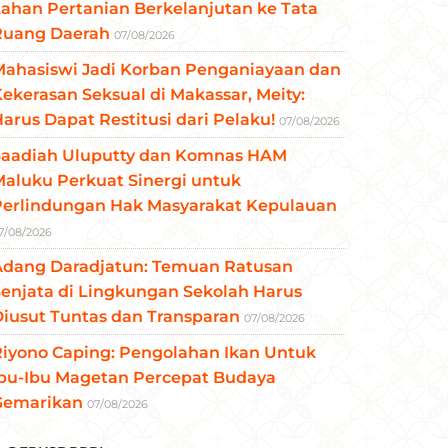
ahan Pertanian Berkelanjutan ke Tata
Ruang Daerah
07/08/2026
Mahasiswi Jadi Korban Penganiayaan dan
ekerasan Seksual di Makassar, Meity:
arus Dapat Restitusi dari Pelaku!
07/08/2026
Saadiah Uluputty dan Komnas HAM
aluku Perkuat Sinergi untuk
Perlindungan Hak Masyarakat Kepulauan
7/08/2026
Adang Daradjatun: Temuan Ratusan
enjata di Lingkungan Sekolah Harus
iusut Tuntas dan Transparan
07/08/2026
Riyono Caping: Pengolahan Ikan Untuk
Ibu-Ibu Magetan Percepat Budaya
Gemarikan
07/08/2026