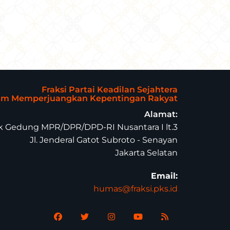
Fraksi Partai Keadilan Sejahtera
lam Memperjuangkan Kepentingan Rakyat
Alamat:
 Gedung MPR/DPR/DPD-RI Nusantara I lt.3
Jl. Jenderal Gatot Subroto - Senayan
Jakarta Selatan
Email:
humas@fraksi.pks.id