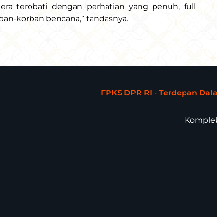
ra terobati dengan perhatian yang penuh, full
ban-korban bencana,” tandasnya.
FPKS DPR RI - Terdepan Da
Komplek