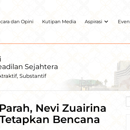
ara dan Opini
Kutipan Media
Aspirasi
Even
i
Keadilan Sejahtera
traktif, Substantif
Parah, Nevi Zuairina
 Tetapkan Bencana