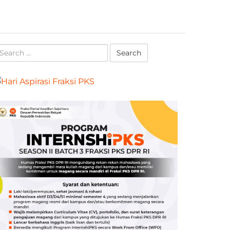
earch
r: