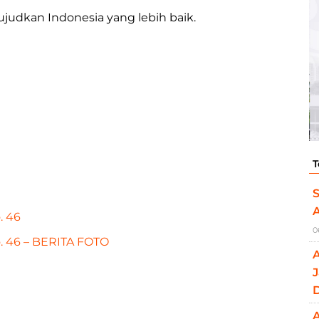
udkan Indonesia yang lebih baik.
T
S
. 46
0
 46 – BERITA FOTO
J
A