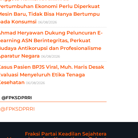
Pertumbuhan Ekonomi Perlu Diperkuat
esin Baru, Tidak Bisa Hanya Bertumpu
pada Konsumsi
06/08/2026
Ahmad Heryawan Dukung Peluncuran E-
earning ASN Berintegritas, Perkuat
udaya Antikorupsi dan Profesionalisme
Aparatur Negara
06/08/2026
asus Pasien BPJS Viral, Muh. Haris Desak
valuasi Menyeluruh Etika Tenaga
Kesehatan
06/08/2026
X @FPKSDPRRI
 @FPKSDPRRI
Fraksi Partai Keadilan Sejahtera