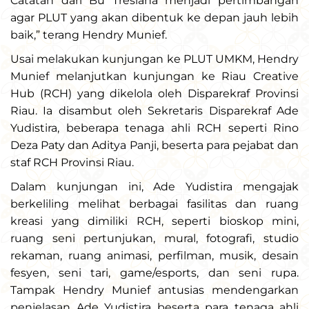
Catatan dari Bu Tresiana menjadi pertimbangan
agar PLUT yang akan dibentuk ke depan jauh lebih
baik,” terang Hendry Munief.
Usai melakukan kunjungan ke PLUT UMKM, Hendry
Munief melanjutkan kunjungan ke Riau Creative
Hub (RCH) yang dikelola oleh Disparekraf Provinsi
Riau. Ia disambut oleh Sekretaris Disparekraf Ade
Yudistira, beberapa tenaga ahli RCH seperti Rino
Deza Paty dan Aditya Panji, beserta para pejabat dan
staf RCH Provinsi Riau.
Dalam kunjungan ini, Ade Yudistira mengajak
berkeliling melihat berbagai fasilitas dan ruang
kreasi yang dimiliki RCH, seperti bioskop mini,
ruang seni pertunjukan, mural, fotografi, studio
rekaman, ruang animasi, perfilman, musik, desain
fesyen, seni tari, game/esports, dan seni rupa.
Tampak Hendry Munief antusias mendengarkan
penjelasan Ade Yudistira beserta para tenaga ahli