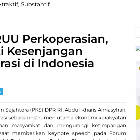
traktif, Substantif
S
RUU Perkoperasian,
fo
ti Kesenjangan
asi di Indonesia
m
lan Sejahtera (PKS) DPR RI, Abdul Kharis Almasyhari,
si sebagai instrumen utama ekonomi kerakyatan
raan masyarakat dan mengurangi ketimpangan
a saat memberikan keynote speech pada Forum