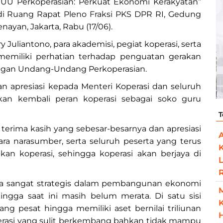
RUU Perkoperasian: Perkuat Ekonomi Kerakyatan”
di Ruang Rapat Pleno Fraksi PKS DPR RI, Gedung
nayan, Jakarta, Rabu (17/06).
y Juliantono, para akademisi, pegiat koperasi, serta
emiliki perhatian terhadap penguatan gerakan
ngan Undang-Undang Perkoperasian.
 apresiasi kepada Menteri Koperasi dan seluruh
an kembali peran koperasi sebagai soko guru
T
erima kasih yang sebesar-besarnya dan apresiasi
ara narasumber, serta seluruh peserta yang terus
n koperasi, sehingga koperasi akan berjaya di
L
ya sangat strategis dalam pembangunan ekonomi
ingga saat ini masih belum merata. Di satu sisi
K
 pesat hingga memiliki aset bernilai triliunan
H
koperasi yang sulit berkembang bahkan tidak mampu