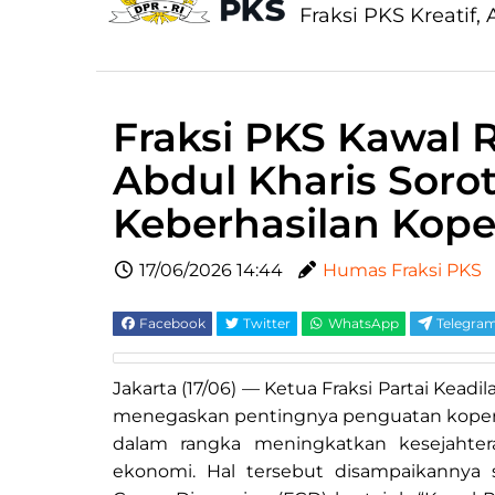
Fraksi PKS Kreatif, A
Fraksi PKS Kawal 
Abdul Kharis Soro
Keberhasilan Koper
17/06/2026 14:44
Humas Fraksi PKS
Facebook
Twitter
WhatsApp
Telegra
Jakarta (17/06) — Ketua Fraksi Partai Keadi
menegaskan pentingnya penguatan kopera
dalam rangka meningkatkan kesejahte
ekonomi. Hal tersebut disampaikanny