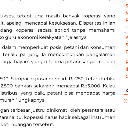
M
ukses, tetapi juga masih banyak koperasi yang
gkit, apalagi mencapai kesuksesan. Disparitas inilah
0
ng koperasi secara apriori tanpa memahami
 guru ekonomi kerakyatan,” jelasnya.
S
si dalam memperkuat posisi petani dan konsumen
D
g terlalu panjang. Ia mencontohkan pengalaman
 harga bayam yang diterima petani sangat rendah
00. Sampai di pasar menjadi Rp750, tetapi ketika
p2.500 bahkan sekarang mencapai Rp3.000. Kalau
tribusi yang baik, petani bisa mendapat harga
 murah,” ungkapnya.
X
an terbesar justru dinikmati oleh perantara atau
Karena itu, koperasi harus hadir sebagai instrumen
ketimpangan tersebut.