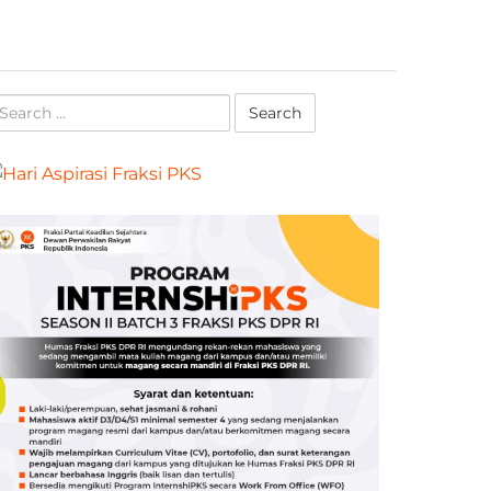
earch
r: