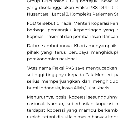
Group Discussion (FGD) bertajuk “Kawal 
yang diselenggarakan Fraksi PKS DPR RI 
Nusantara I Lantai 3, Kompleks Parlemen Se
FGD tersebut dihadiri Menteri Koperasi Ferr
berbagai pemangku kepentingan yang m
koperasi nasional dan pembahasan Ranca
Dalam sambutannya, Kharis menyampaikan
pihak yang terus berupaya menghidupk
perekonomian nasional.
“Atas nama Fraksi PKS saya mengucapkan t
setinggi-tingginya kepada Pak Menteri, p
serius memperjuangkan dan menghidupka
bumi Indonesia, insya Allah,” ujar Kharis.
Menurutnya, posisi koperasi sesungguhn
nasional. Namun, keberhasilan koperasi h
terdapat koperasi yang mampu berkembang
rupiah, tetapi di sisi lain masih banyak 