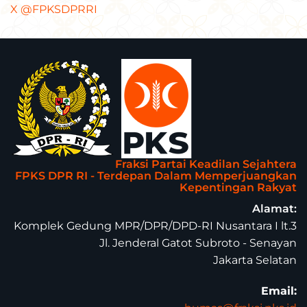
X @FPKSDPRRI
Fraksi Partai Keadilan Sejahtera
FPKS DPR RI - Terdepan Dalam Memperjuangkan
Kepentingan Rakyat
Alamat:
Komplek Gedung MPR/DPR/DPD-RI Nusantara I lt.3
Jl. Jenderal Gatot Subroto - Senayan
Jakarta Selatan
Email: