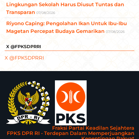
Lingkungan Sekolah Harus Diusut Tuntas dan
Transparan
07/08/2026
Riyono Caping: Pengolahan Ikan Untuk Ibu-Ibu
Magetan Percepat Budaya Gemarikan
07/08/2026
X @FPKSDPRRI
X @FPKSDPRRI
Fraksi Partai Keadilan Sejahtera
FPKS DPR RI - Terdepan Dalam Memperjuangkan
Kepentingan Rakyat