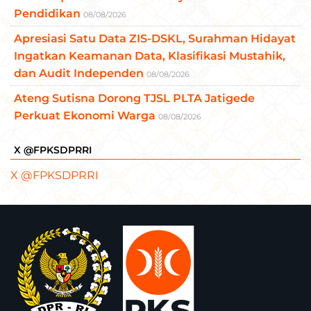
Pendidikan
08/08/2026
Apresiasi Satu Data ZIS-DSKL, Surahman Hidayat
Ingatkan Keamanan Data, Klasifikasi Mustahik,
dan Audit Independen
08/08/2026
Ateng Sutisna Dorong TJSL PLTA Jatigede
Perkuat Ekonomi Warga
08/08/2026
X @FPKSDPRRI
X @FPKSDPRRI