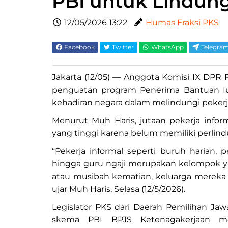
PBI untuk Lindung
12/05/2026 13:22
Humas Fraksi PKS
Facebook
Twitter
WhatsApp
Telegra
Jakarta (12/05) — Anggota Komisi IX DPR 
penguatan program Penerima Bantuan Iu
kehadiran negara dalam melindungi pekerja
Menurut Muh Haris, jutaan pekerja infor
yang tinggi karena belum memiliki perlind
“Pekerja informal seperti buruh harian, 
hingga guru ngaji merupakan kelompok yan
atau musibah kematian, keluarga mereka 
ujar Muh Haris, Selasa (12/5/2026).
Legislator PKS dari Daerah Pemilihan J
skema PBI BPJS Ketenagakerjaan me