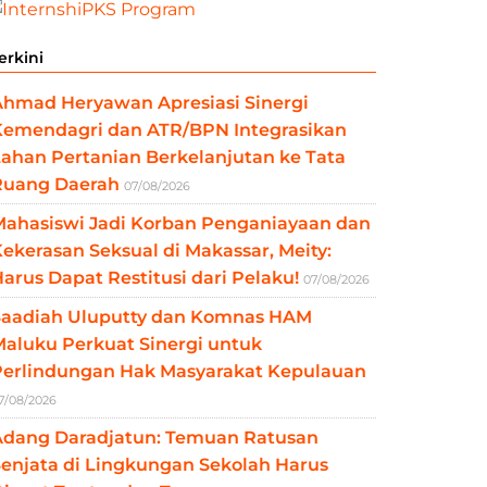
erkini
Ahmad Heryawan Apresiasi Sinergi
Kemendagri dan ATR/BPN Integrasikan
ahan Pertanian Berkelanjutan ke Tata
Ruang Daerah
07/08/2026
Mahasiswi Jadi Korban Penganiayaan dan
ekerasan Seksual di Makassar, Meity:
arus Dapat Restitusi dari Pelaku!
07/08/2026
Saadiah Uluputty dan Komnas HAM
aluku Perkuat Sinergi untuk
Perlindungan Hak Masyarakat Kepulauan
7/08/2026
Adang Daradjatun: Temuan Ratusan
enjata di Lingkungan Sekolah Harus