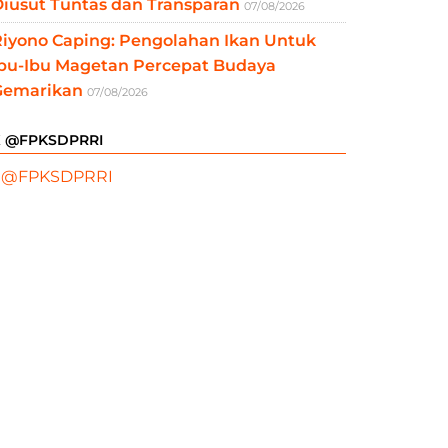
iusut Tuntas dan Transparan
07/08/2026
Riyono Caping: Pengolahan Ikan Untuk
Ibu-Ibu Magetan Percepat Budaya
Gemarikan
07/08/2026
X @FPKSDPRRI
 @FPKSDPRRI