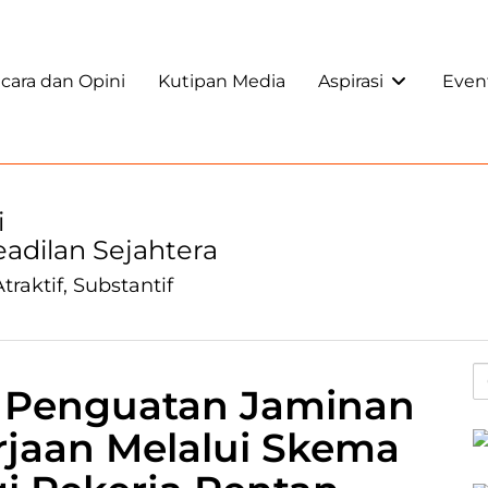
ara dan Opini
Kutipan Media
Aspirasi
Even
i
Keadilan Sejahtera
traktif, Substantif
 Penguatan Jaminan
rjaan Melalui Skema