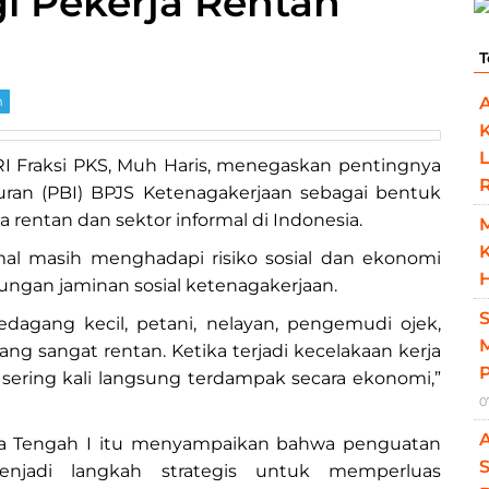
i Pekerja Rentan
T
m
L
RI Fraksi PKS, Muh Haris, menegaskan pentingnya
ran (PBI) BPJS Ketenagakerjaan sebagai bentuk
 rentan dan sektor informal di Indonesia.
K
mal masih menghadapi risiko sosial dan ekonomi
H
ungan jaminan sosial ketenagakerjaan.
pedagang kecil, petani, nelayan, pengemudi ojek,
M
g sangat rentan. Ketika terjadi kecelakaan kerja
sering kali langsung terdampak secara ekonomi,”
0
awa Tengah I itu menyampaikan bahwa penguatan
S
njadi langkah strategis untuk memperluas