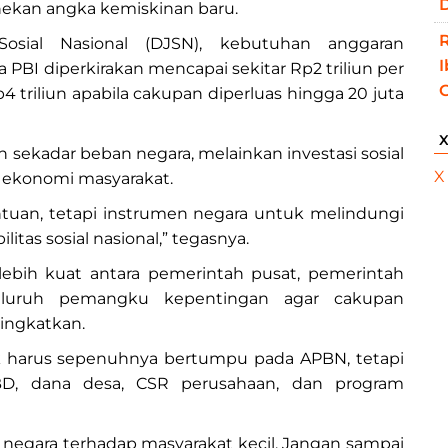
D
enekan angka kemiskinan baru.
osial Nasional (DJSN), kebutuhan anggaran
 PBI diperkirakan mencapai sekitar Rp2 triliun per
p4 triliun apabila cakupan diperluas hingga 20 juta
 sekadar beban negara, melainkan investasi sosial
X
 ekonomi masyarakat.
tuan, tetapi instrumen negara untuk melindungi
itas sosial nasional,” tegasnya.
lebih kuat antara pemerintah pusat, pemerintah
seluruh pemangku kepentingan agar cakupan
tingkatkan.
 harus sepenuhnya bertumpu pada APBN, tetapi
PBD, dana desa, CSR perusahaan, dan program
 negara terhadap masyarakat kecil. Jangan sampai