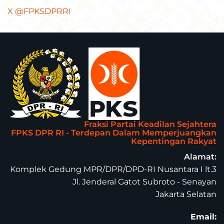
X @FPKSDPRRI
Fraksi Partai Keadilan Sejahtera
FPKS DPR RI - Terdepan Dalam Memperjuangkan
Kepentingan Rakyat
Alamat:
Komplek Gedung MPR/DPR/DPD-RI Nusantara I lt.3
Jl. Jenderal Gatot Subroto - Senayan
Jakarta Selatan
Email: