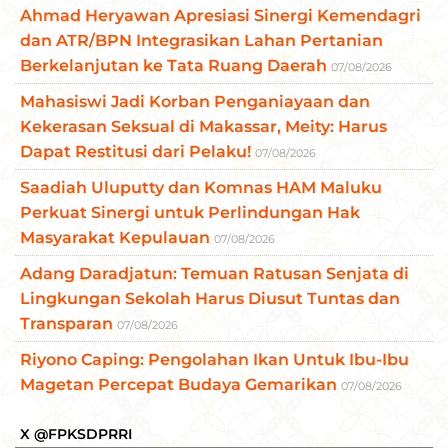
Ahmad Heryawan Apresiasi Sinergi Kemendagri
dan ATR/BPN Integrasikan Lahan Pertanian
Berkelanjutan ke Tata Ruang Daerah
07/08/2026
Mahasiswi Jadi Korban Penganiayaan dan
Kekerasan Seksual di Makassar, Meity: Harus
Dapat Restitusi dari Pelaku!
07/08/2026
Saadiah Uluputty dan Komnas HAM Maluku
Perkuat Sinergi untuk Perlindungan Hak
Masyarakat Kepulauan
07/08/2026
Adang Daradjatun: Temuan Ratusan Senjata di
Lingkungan Sekolah Harus Diusut Tuntas dan
Transparan
07/08/2026
Riyono Caping: Pengolahan Ikan Untuk Ibu-Ibu
Magetan Percepat Budaya Gemarikan
07/08/2026
X @FPKSDPRRI