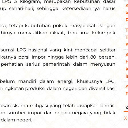
LPG 3 kilogram, merupakan kebutuhan dasar
A
p sehari-hari, sehingga ketersediaannya harus
asa, tetapi kebutuhan pokok masyarakat. Jangan
T
khirnya menyulitkan rakyat, terutama kelompok
T
K
sumsi LPG nasional yang kini mencapai sekitar
A
katnya porsi impor hingga lebih dari 80 persen.
i perhatian serius pemerintah dalam menyusun
K
 belum mandiri dalam energi, khususnya LPG.
A
ngkatan produksi dalam negeri dan diversifikasi
an skema mitigasi yang telah disiapkan benar-
ihan sumber impor dari negara-negara yang tidak
X
 dalam negeri.