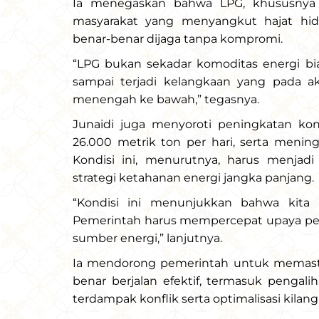
Ia menegaskan bahwa LPG, khususnya 
masyarakat yang menyangkut hajat hidu
benar-benar dijaga tanpa kompromi.
“LPG bukan sekadar komoditas energi bi
sampai terjadi kelangkaan yang pada a
menengah ke bawah,” tegasnya.
Junaidi juga menyoroti peningkatan kon
26.000 metrik ton per hari, serta mening
Kondisi ini, menurutnya, harus menjad
strategi ketahanan energi jangka panjang.
“Kondisi ini menunjukkan bahwa kita
Pemerintah harus mempercepat upaya peni
sumber energi,” lanjutnya.
Ia mendorong pemerintah untuk memastik
benar berjalan efektif, termasuk pengal
terdampak konflik serta optimalisasi kilang