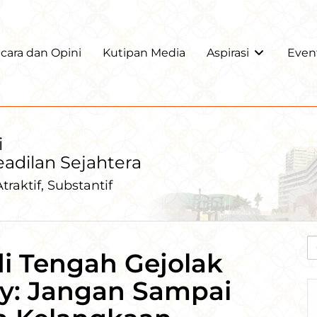
ara dan Opini
Kutipan Media
Aspirasi
Even
i
Keadilan Sejahtera
traktif, Substantif
i Tengah Gejolak
uly: Jangan Sampai