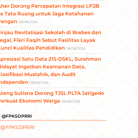
her Dorong Percepatan Integrasi LP2B
ke Tata Ruang untuk Jaga Ketahanan
Pangan
08/08/2026
injau Revitalisasi Sekolah di Brebes dan
egal, Fikri Faqih Sebut Fasilitas Layak
unci Kualitas Pendidikan
08/08/2026
presiasi Satu Data ZIS-DSKL, Surahman
Hidayat Ingatkan Keamanan Data,
lasifikasi Mustahik, dan Audit
Independen
08/08/2026
teng Sutisna Dorong TJSL PLTA Jatigede
Perkuat Ekonomi Warga
08/08/2026
X @FPKSDPRRI
 @FPKSDPRRI