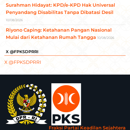
Surahman Hidayat: KPD/e-KPD Hak Universal
Penyandang Disabilitas Tanpa Dibatasi Desil
10/08/2026
Riyono Caping: Ketahanan Pangan Nasional
Mulai dari Ketahanan Rumah Tangga
10/08/2026
X @FPKSDPRRI
X @FPKSDPRRI
Fraksi Partai Keadilan Sejahtera