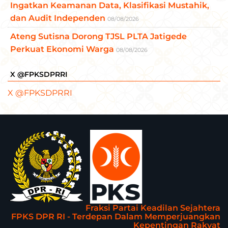
Ingatkan Keamanan Data, Klasifikasi Mustahik,
dan Audit Independen
08/08/2026
Ateng Sutisna Dorong TJSL PLTA Jatigede
Perkuat Ekonomi Warga
08/08/2026
X @FPKSDPRRI
X @FPKSDPRRI
Fraksi Partai Keadilan Sejahtera
FPKS DPR RI - Terdepan Dalam Memperjuangkan
Kepentingan Rakyat