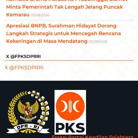
Minta Pemerintah Tak Lengah Jelang Puncak
Kemarau
05/08/2026
Apresiasi BNPB, Surahman Hidayat Dorong
Langkah Strategis untuk Mencegah Bencana
Kekeringan di Masa Mendatang
05/08/2026
X @FPKSDPRRI
X @FPKSDPRRI
Fraksi Partai Keadilan Sejahtera