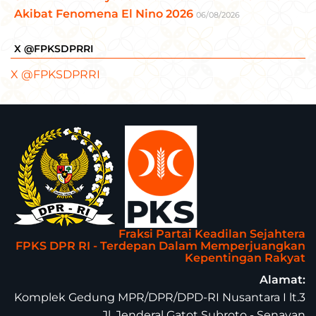
Akibat Fenomena El Nino 2026
06/08/2026
X @FPKSDPRRI
X @FPKSDPRRI
Fraksi Partai Keadilan Sejahtera
FPKS DPR RI - Terdepan Dalam Memperjuangkan
Kepentingan Rakyat
Alamat:
Komplek Gedung MPR/DPR/DPD-RI Nusantara I lt.3
Jl. Jenderal Gatot Subroto - Senayan