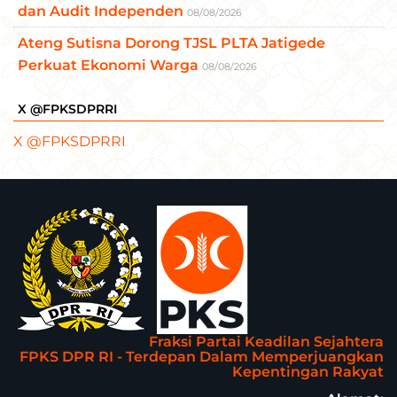
dan Audit Independen
08/08/2026
Ateng Sutisna Dorong TJSL PLTA Jatigede
Perkuat Ekonomi Warga
08/08/2026
X @FPKSDPRRI
X @FPKSDPRRI
Fraksi Partai Keadilan Sejahtera
FPKS DPR RI - Terdepan Dalam Memperjuangkan
Kepentingan Rakyat