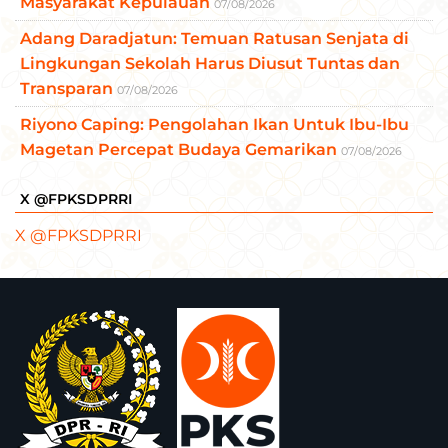
Masyarakat Kepulauan
07/08/2026
Adang Daradjatun: Temuan Ratusan Senjata di
Lingkungan Sekolah Harus Diusut Tuntas dan
Transparan
07/08/2026
Riyono Caping: Pengolahan Ikan Untuk Ibu-Ibu
Magetan Percepat Budaya Gemarikan
07/08/2026
X @FPKSDPRRI
X @FPKSDPRRI