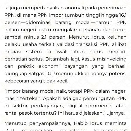
Ia juga mempertanyakan anomali pada penerimaan
PPN, di mana PPN impor tumbuh tinggi hingga 16,1
persen—didominasi barang modal—namun PPN
dalam negeri justru mengalami tekanan dan turun
sampai minus 2,1 persen. Menurut Idrus, keluhan
pelaku usaha terkait validasi transaksi PPN akibat
migrasi sistem di awal tahun harus menjadi
perhatian serius. Ditambah lagi, kasus misinvoicing
dan praktik ekonomi bayangan yang berhasil
diungkap Satgas DJP menunjukkan adanya potensi
kebocoran yang tidak kecil.
“Impor barang modal naik, tetapi PPN dalam negeri
masih tertekan. Apakah ada gap pemungutan PPN
di sektor perdagangan, digital commerce, atau
rantai pasok tertentu? Ini harus dijelaskan,” ujarnya.
Menutup penyampaiannya, Habib Idrus meminta
DJP memberikan penjelasan komprehensif