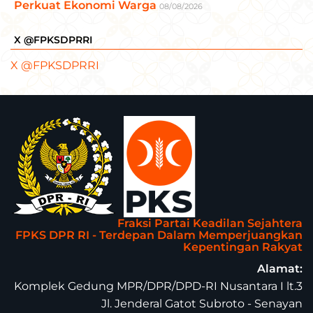
Perkuat Ekonomi Warga
08/08/2026
X @FPKSDPRRI
X @FPKSDPRRI
Fraksi Partai Keadilan Sejahtera
FPKS DPR RI - Terdepan Dalam Memperjuangkan
Kepentingan Rakyat
Alamat:
Komplek Gedung MPR/DPR/DPD-RI Nusantara I lt.3
Jl. Jenderal Gatot Subroto - Senayan