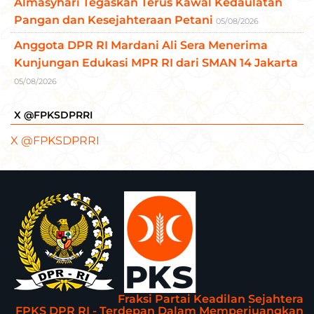
Almasyhari Tegaskan Terus Kawal Kedaulatan
Pangan dan Kesejahteraan Petani
05/08/2026
Anggota DPR RI Mardani Ali Sera Menerima
Kunjungan Edukasi MPR RI dari SMAN 14 Jakarta
05/08/2026
X @FPKSDPRRI
X @FPKSDPRRI
Fraksi Partai Keadilan Sejahtera
FPKS DPR RI - Terdepan Dalam Memperjuangkan