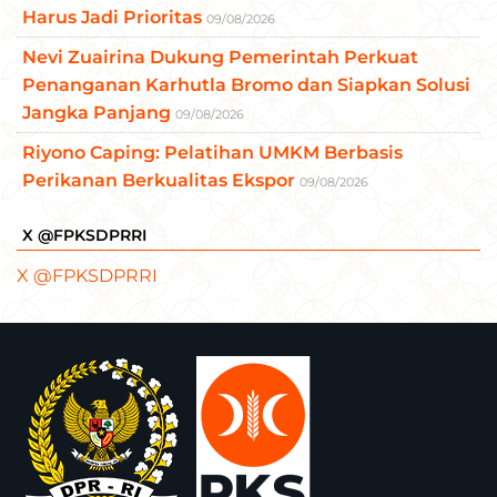
Harus Jadi Prioritas
09/08/2026
Nevi Zuairina Dukung Pemerintah Perkuat
Penanganan Karhutla Bromo dan Siapkan Solusi
Jangka Panjang
09/08/2026
Riyono Caping: Pelatihan UMKM Berbasis
Perikanan Berkualitas Ekspor
09/08/2026
X @FPKSDPRRI
X @FPKSDPRRI