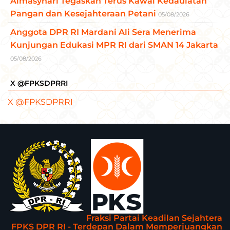
Almasyhari Tegaskan Terus Kawal Kedaulatan
Pangan dan Kesejahteraan Petani
05/08/2026
Anggota DPR RI Mardani Ali Sera Menerima
Kunjungan Edukasi MPR RI dari SMAN 14 Jakarta
05/08/2026
X @FPKSDPRRI
X @FPKSDPRRI
Fraksi Partai Keadilan Sejahtera
FPKS DPR RI - Terdepan Dalam Memperjuangkan