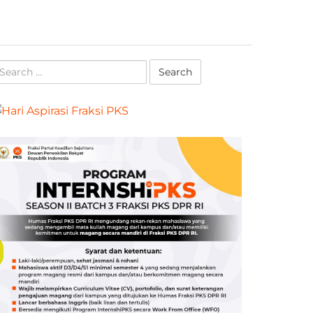
earch
r: