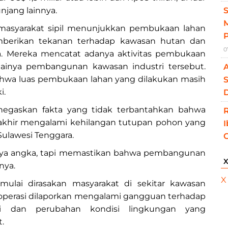
jang lainnya.
M
 masyarakat sipil menunjukkan pembukaan lahan
mberikan tekanan terhadap kawasan hutan dan
0
a. Mereka mencatat adanya aktivitas pembukaan
lainya pembangunan kawasan industri tersebut.
wa luas pembukaan lahan yang dilakukan masih
S
i.
D
enegaskan fakta yang tidak terbantahkan bahwa
akhir mengalami kehilangan tutupan pohon yang
Sulawesi Tenggara.
anya angka, tapi memastikan bahwa pembangunan
nya.
X
mulai dirasakan masyarakat di sekitar kawasan
h operasi dilaporkan mengalami gangguan terhadap
asi dan perubahan kondisi lingkungan yang
.