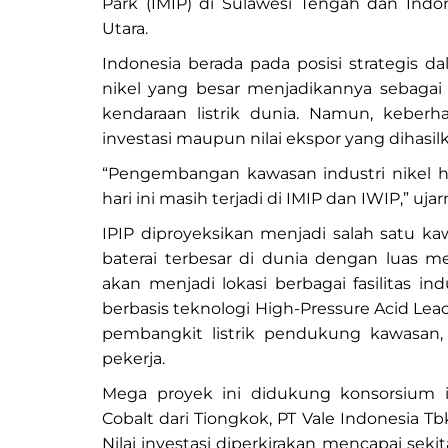
Park (IMIP) di Sulawesi Tengah dan Indo
Utara.
Indonesia berada pada posisi strategis da
nikel yang besar menjadikannya sebagai 
kendaraan listrik dunia. Namun, keberhas
investasi maupun nilai ekspor yang dihasil
“Pengembangan kawasan industri nikel ha
hari ini masih terjadi di IMIP dan IWIP,” ujar
IPIP diproyeksikan menjadi salah satu k
baterai terbesar di dunia dengan luas me
akan menjadi lokasi berbagai fasilitas in
berbasis teknologi High-Pressure Acid Leac
pembangkit listrik pendukung kawasan,
pekerja.
Mega proyek ini didukung konsorsium i
Cobalt dari Tiongkok, PT Vale Indonesia T
Nilai investasi diperkirakan mencapai sekita