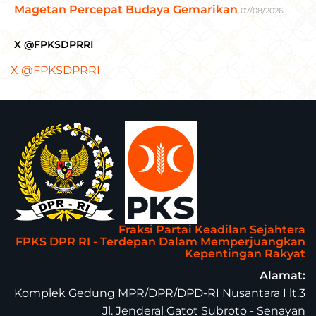
Magetan Percepat Budaya Gemarikan
07/08/2026
X @FPKSDPRRI
X @FPKSDPRRI
Fraksi Partai Keadilan Sejahtera
FPKS DPR RI - Terdepan Dalam Memperjuangkan
Kepentingan Rakyat
Alamat:
Komplek Gedung MPR/DPR/DPD-RI Nusantara I lt.3
Jl. Jenderal Gatot Subroto - Senayan