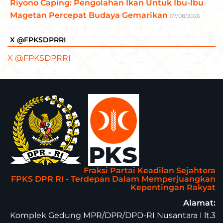
Riyono Caping: Pengolahan Ikan Untuk Ibu-Ibu
Magetan Percepat Budaya Gemarikan
07/08/2026
X @FPKSDPRRI
X @FPKSDPRRI
Fraksi Partai Keadilan Sejahtera
FPKS DPR RI - Terdepan Dalam Memperjuangkan
Kepentingan Rakyat
Alamat:
Komplek Gedung MPR/DPR/DPD-RI Nusantara I lt.3