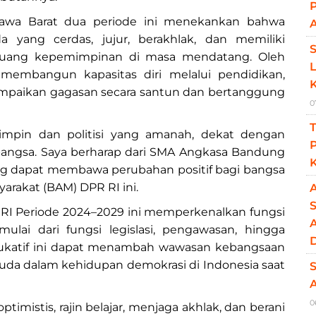
 Jawa Barat dua periode ini menekankan bahwa
A
yang cerdas, jujur, berakhlak, dan memiliki
g-ruang kepemimpinan di masa mendatang. Oleh
i membangun kapasitas diri melalui pendidikan,
nyampaikan gagasan secara santun dan bertanggung
0
T
impin dan politisi yang amanah, dekat dengan
bangsa. Saya berharap dari SMA Angkasa Bandung
K
ang dapat membawa perubahan positif bagi bangsa
yarakat (BAM) DPR RI ini.
S
R RI Periode 2024–2029 ini memperkenalkan fungsi
lai dari fungsi legislasi, pengawasan, hingga
dukatif ini dapat menambah wawasan kebangsaan
muda dalam kehidupan demokrasi di Indonesia saat
S
0
timistis, rajin belajar, menjaga akhlak, dan berani