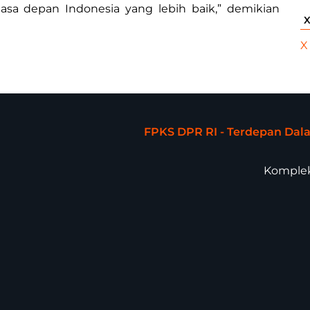
 depan Indonesia yang lebih baik,” demikian
X
FPKS DPR RI - Terdepan Da
Komplek