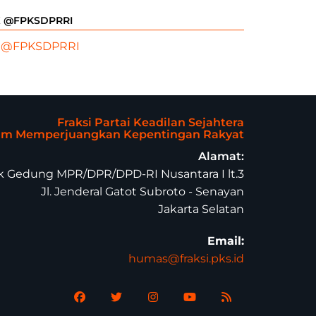
X @FPKSDPRRI
 @FPKSDPRRI
Fraksi Partai Keadilan Sejahtera
lam Memperjuangkan Kepentingan Rakyat
Alamat:
 Gedung MPR/DPR/DPD-RI Nusantara I lt.3
Jl. Jenderal Gatot Subroto - Senayan
Jakarta Selatan
Email:
humas@fraksi.pks.id