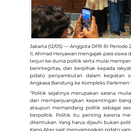
Jakarta (12/05) — Anggota DPR RI Periode 
II, Ahmad Heryawan mengajak para siswa 
terjun ke dunia politik serta mulai memper
berintegritas, dan berpihak kepada raky
pidato penyambutan dalam kegiatan s
Angkasa Bandung ke Kompleks Parlemen S
“Politik sejatinya merupakan sarana mu
dan memperjuangkan kepentingan bangsa.
ataupun memandang politik sebagai ses
berpolitik. Politik itu penting karena m
ditentukan. Yang harus dijauhi bukan politi
Kang Aher saat menyampaikan pidato sam