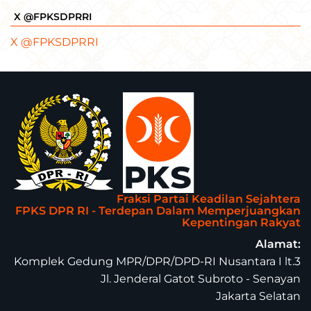
X @FPKSDPRRI
X @FPKSDPRRI
Fraksi Partai Keadilan Sejahtera
FPKS DPR RI - Terdepan Dalam Memperjuangkan
Kepentingan Rakyat
Alamat:
Komplek Gedung MPR/DPR/DPD-RI Nusantara I lt.3
Jl. Jenderal Gatot Subroto - Senayan
Jakarta Selatan