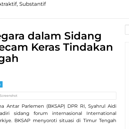
traktif, Substantif
S
egara dalam Sidang
fo
 Kecam Keras Tindakan
ngah
m
Screenshot
ma Antar Parlemen (BKSAP) DPR RI, Syahrul Aidi
iri sidang forum internasional International
urkiye. BKSAP menyoroti situasi di Timur Tengah