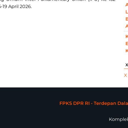
-19 April 2026.
L
B
K
E
X
FPKS DPR RI - Terdepan Da
Komplek