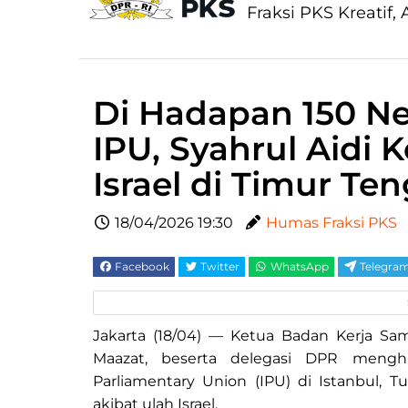
Fraksi PKS Kreatif, A
Di Hadapan 150 N
IPU, Syahrul Aidi
Israel di Timur Te
18/04/2026 19:30
Humas Fraksi PKS
Facebook
Twitter
WhatsApp
Telegra
Jakarta (18/04) — Ketua Badan Kerja Sa
Maazat, beserta delegasi DPR menghad
Parliamentary Union (IPU) di Istanbul, T
akibat ulah Israel.