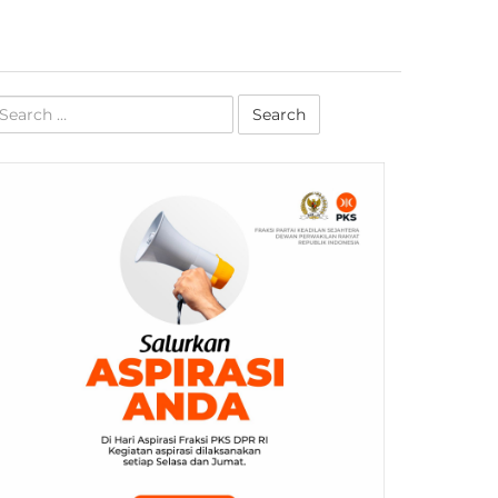
earch
r: