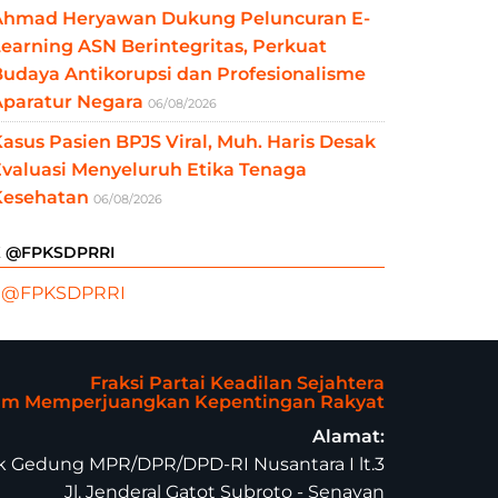
Ahmad Heryawan Dukung Peluncuran E-
earning ASN Berintegritas, Perkuat
udaya Antikorupsi dan Profesionalisme
Aparatur Negara
06/08/2026
asus Pasien BPJS Viral, Muh. Haris Desak
valuasi Menyeluruh Etika Tenaga
Kesehatan
06/08/2026
X @FPKSDPRRI
 @FPKSDPRRI
Fraksi Partai Keadilan Sejahtera
lam Memperjuangkan Kepentingan Rakyat
Alamat:
 Gedung MPR/DPR/DPD-RI Nusantara I lt.3
Jl. Jenderal Gatot Subroto - Senayan