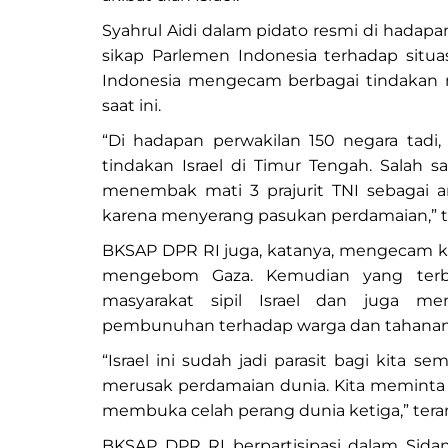
Syahrul Aidi dalam pidato resmi di hada
sikap Parlemen Indonesia terhadap situas
Indonesia mengecam berbagai tindakan mi
saat ini.
“Di hadapan perwakilan 150 negara tadi
tindakan Israel di Timur Tengah. Salah sa
menembak mati 3 prajurit TNI sebagai an
karena menyerang pasukan perdamaian,” te
BKSAP DPR RI juga, katanya, mengecam keras
mengebom Gaza. Kemudian yang terbar
masyarakat sipil Israel dan juga m
pembunuhan terhadap warga dan tahanan 
“Israel ini sudah jadi parasit bagi kita 
merusak perdamaian dunia. Kita meminta
membuka celah perang dunia ketiga,” teran
BKSAP DPR RI berpartisipasi dalam Sida