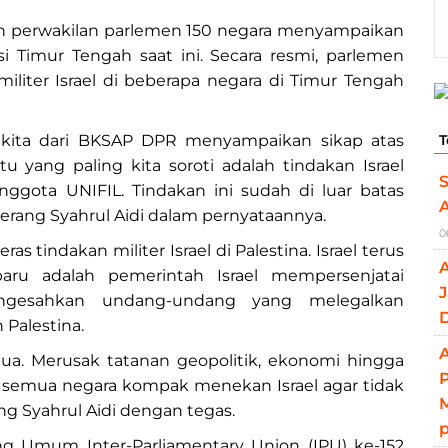
pan perwakilan parlemen 150 negara menyampaikan
i Timur Tengah saat ini. Secara resmi, parlemen
liter Israel di beberapa negara di Timur Tengah
T
, kita dari BKSAP DPR menyampaikan sikap atas
tu yang paling kita soroti adalah tindakan Israel
S
ggota UNIFIL. Tindakan ini sudah di luar batas
rang Syahrul Aidi dalam pernyataannya.
0
 tindakan militer Israel di Palestina. Israel terus
u adalah pemerintah Israel mempersenjatai
J
engesahkan undang-undang yang melegalkan
Palestina.
A
semua. Merusak tatanan geopolitik, ekonomi hingga
 semua negara kompak menekan Israel agar tidak
M
g Syahrul Aidi dengan tegas.
ng Umum Inter-Parliamentary Union (IPU) ke-152