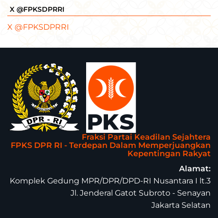
X @FPKSDPRRI
X @FPKSDPRRI
Fraksi Partai Keadilan Sejahtera
FPKS DPR RI - Terdepan Dalam Memperjuangkan
Kepentingan Rakyat
Alamat:
Komplek Gedung MPR/DPR/DPD-RI Nusantara I lt.3
Jl. Jenderal Gatot Subroto - Senayan
Jakarta Selatan