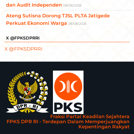
dan Audit Independen
08/08/2026
Ateng Sutisna Dorong TJSL PLTA Jatigede
Perkuat Ekonomi Warga
08/08/2026
X @FPKSDPRRI
X @FPKSDPRRI
Fraksi Partai Keadilan Sejahtera
FPKS DPR RI - Terdepan Dalam Memperjuangkan
Kepentingan Rakyat