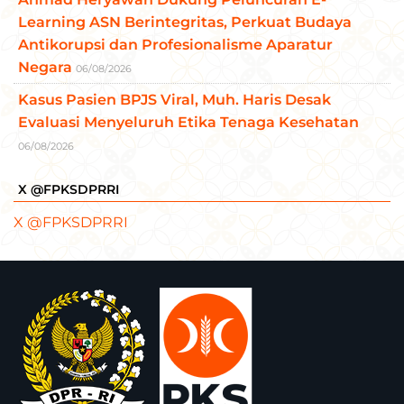
Learning ASN Berintegritas, Perkuat Budaya
Antikorupsi dan Profesionalisme Aparatur
Negara
06/08/2026
Kasus Pasien BPJS Viral, Muh. Haris Desak
Evaluasi Menyeluruh Etika Tenaga Kesehatan
06/08/2026
X @FPKSDPRRI
X @FPKSDPRRI