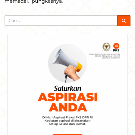
memadai,” pungkasnya.