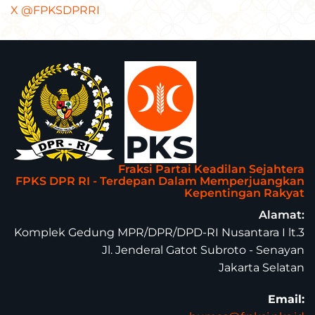
X @FPKSDPRRI
Fraksi Partai Keadilan Sejahtera
FPKS DPR RI - Terdepan Dalam Memperjuangkan
Kepentingan Rakyat
Alamat:
Komplek Gedung MPR/DPR/DPD-RI Nusantara I lt.3
Jl. Jenderal Gatot Subroto - Senayan
Jakarta Selatan
Email: