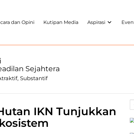
ara dan Opini
Kutipan Media
Aspirasi
Even
i
Keadilan Sejahtera
traktif, Substantif
i Hutan IKN Tunjukkan
Ekosistem