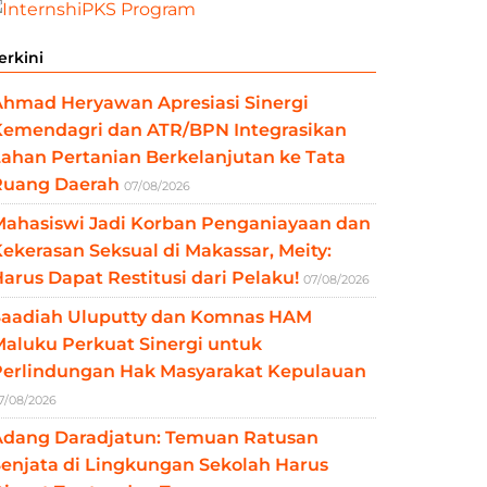
erkini
Ahmad Heryawan Apresiasi Sinergi
Kemendagri dan ATR/BPN Integrasikan
ahan Pertanian Berkelanjutan ke Tata
Ruang Daerah
07/08/2026
Mahasiswi Jadi Korban Penganiayaan dan
ekerasan Seksual di Makassar, Meity:
arus Dapat Restitusi dari Pelaku!
07/08/2026
Saadiah Uluputty dan Komnas HAM
aluku Perkuat Sinergi untuk
Perlindungan Hak Masyarakat Kepulauan
7/08/2026
Adang Daradjatun: Temuan Ratusan
enjata di Lingkungan Sekolah Harus