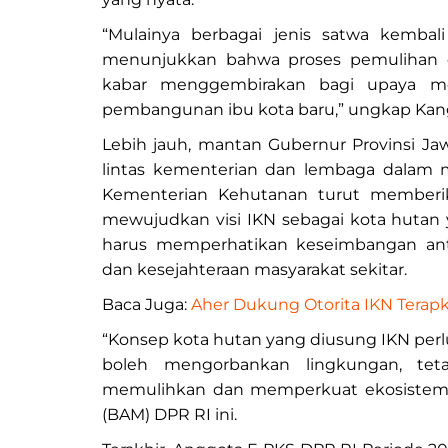
“Mulainya berbagai jenis satwa kembal
menunjukkan bahwa proses pemulihan e
kabar menggembirakan bagi upaya me
pembangunan ibu kota baru,” ungkap Kang
Lebih jauh, mantan Gubernur Provinsi Jaw
lintas kementerian dan lembaga dalam m
Kementerian Kehutanan turut memberi
mewujudkan visi IKN sebagai kota huta
harus memperhatikan keseimbangan anta
dan kesejahteraan masyarakat sekitar.
Baca Juga:
Aher Dukung Otorita IKN Terap
“Konsep kota hutan yang diusung IKN perl
boleh mengorbankan lingkungan, te
memulihkan dan memperkuat ekosistem ya
(BAM) DPR RI ini.