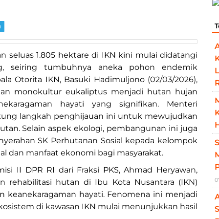
T
m
an seluas 1.805 hektare di IKN kini mulai didatangi
ng, seiring tumbuhnya aneka pohon endemik
L
la Otorita IKN, Basuki Hadimuljono (02/03/2026),
tan monokultur eukaliptus menjadi hutan hujan
ekaragaman hayati yang signifikan. Menteri
K
ukung langkah penghijauan ini untuk mewujudkan
H
jutan. Selain aspek ekologi, pembangunan ini juga
enyerahan SK Perhutanan Sosial kepada kelompok
al dan manfaat ekonomi bagi masyarakat.
M
isi II DPR RI dari Fraksi PKS, Ahmad Heryawan,
0
ehabilitasi hutan di Ibu Kota Nusantara (IKN)
n keanekaragaman hayati. Fenomena ini menjadi
ekosistem di kawasan IKN mulai menunjukkan hasil
S