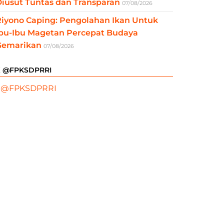
iusut Tuntas dan Transparan
07/08/2026
Riyono Caping: Pengolahan Ikan Untuk
Ibu-Ibu Magetan Percepat Budaya
Gemarikan
07/08/2026
X @FPKSDPRRI
 @FPKSDPRRI