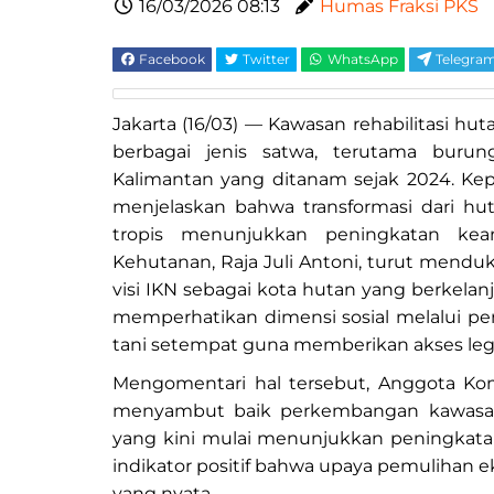
16/03/2026 08:13
Humas Fraksi PKS
Facebook
Twitter
WhatsApp
Telegra
Jakarta (16/03) — Kawasan rehabilitasi hut
berbagai jenis satwa, terutama buru
Kalimantan yang ditanam sejak 2024. Kepa
menjelaskan bahwa transformasi dari hu
tropis menunjukkan peningkatan kean
Kehutanan, Raja Juli Antoni, turut mend
visi IKN sebagai kota hutan yang berkelan
memperhatikan dimensi sosial melalui p
tani setempat guna memberikan akses leg
Mengomentari hal tersebut, Anggota Kom
menyambut baik perkembangan kawasan r
yang kini mulai menunjukkan peningkata
indikator positif bahwa upaya pemulihan 
yang nyata.