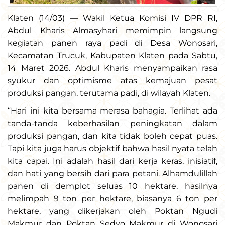
Klaten (14/03) — Wakil Ketua Komisi IV DPR RI,
Abdul Kharis Almasyhari memimpin langsung
kegiatan panen raya padi di Desa Wonosari,
Kecamatan Trucuk, Kabupaten Klaten pada Sabtu,
14 Maret 2026. Abdul Kharis menyampaikan rasa
syukur dan optimisme atas kemajuan pesat
produksi pangan, terutama padi, di wilayah Klaten.
“Hari ini kita bersama merasa bahagia. Terlihat ada
tanda-tanda keberhasilan peningkatan dalam
produksi pangan, dan kita tidak boleh cepat puas.
Tapi kita juga harus objektif bahwa hasil nyata telah
kita capai. Ini adalah hasil dari kerja keras, inisiatif,
dan hati yang bersih dari para petani. Alhamdulillah
panen di demplot seluas 10 hektare, hasilnya
melimpah 9 ton per hektare, biasanya 6 ton per
hektare, yang dikerjakan oleh Poktan Ngudi
Makmur dan Poktan Sedyo Makmur di Wonosari