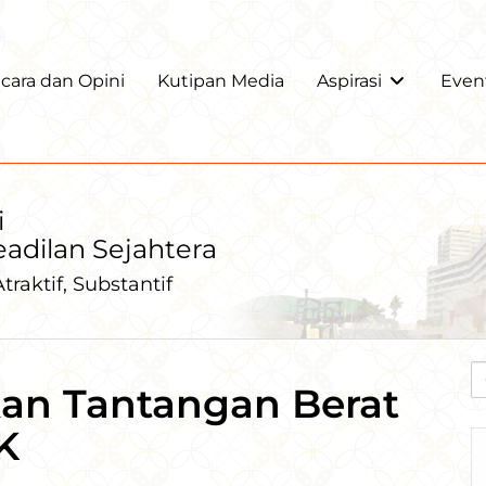
ara dan Opini
Kutipan Media
Aspirasi
Even
i
Keadilan Sejahtera
traktif, Substantif
kan Tantangan Berat
K