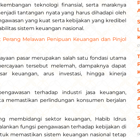
rkembangan teknologi finansial, serta maraknya
A
enjadi tantangan nyata yang harus dihadapi oleh
pengawasan yang kuat serta kebijakan yang kredibel
ilitas sistem keuangan nasional.
t Perang Melawan Penipuan Keuangan dan Pinjol
0
T
yaan pasar merupakan salah satu fondasi utama
percayaan tersebut melemah, dampaknya dapat
K
sar keuangan, arus investasi, hingga kinerja
S
engawasan terhadap industri jasa keuangan,
erta memastikan perlindungan konsumen berjalan
S
ng membidangi sektor keuangan, Habib Idrus
ankan fungsi pengawasan terhadap kebijakan di
untuk memastikan sistem keuangan nasional tetap
0