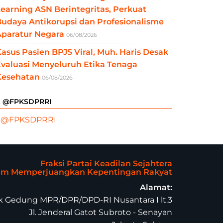
earning ASN Berintegritas, Perkuat
udaya Antikorupsi dan Profesionalisme
Aparatur Negara
06/08/2026
asus Pasien BPJS Viral, Muh. Haris Desak
valuasi Menyeluruh Etika Tenaga
Kesehatan
06/08/2026
X @FPKSDPRRI
 @FPKSDPRRI
Fraksi Partai Keadilan Sejahtera
lam Memperjuangkan Kepentingan Rakyat
Alamat:
 Gedung MPR/DPR/DPD-RI Nusantara I lt.3
Jl. Jenderal Gatot Subroto - Senayan