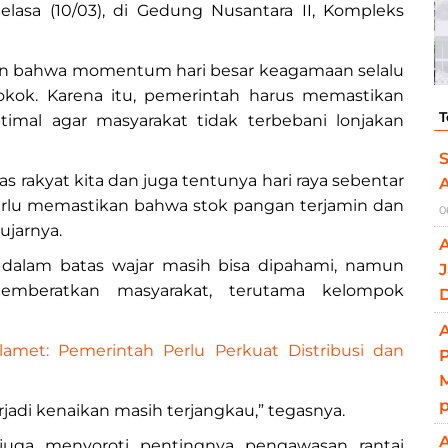
elasa (10/03), di Gedung Nusantara II, Kompleks
n bahwa momentum hari besar keagamaan selalu
okok. Karena itu, pemerintah harus memastikan
T
imal agar masyarakat tidak terbebani lonjakan
S
ritas rakyat kita dan juga tentunya hari raya sebentar
erlu memastikan bahwa stok pangan terjamin dan
0
ujarnya.
dalam batas wajar masih bisa dipahami, namun
J
memberatkan masyarakat, terutama kelompok
A
amet: Pemerintah Perlu Perkuat Distribusi dan
M
erjadi kenaikan masih terjangkau,” tegasnya.
 juga menyoroti pentingnya pengawasan rantai