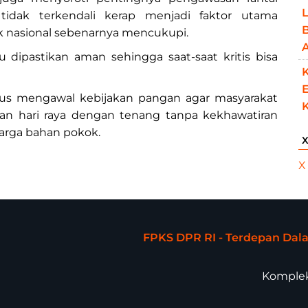
L
g tidak terkendali kerap menjadi faktor utama
B
ok nasional sebenarnya mencukupi.
 dipastikan aman sehingga saat-saat kritis bisa
K
E
erus mengawal kebijakan pangan agar masyarakat
n hari raya dengan tenang tanpa kekhawatiran
arga bahan pokok.
X
FPKS DPR RI - Terdepan Da
Komplek