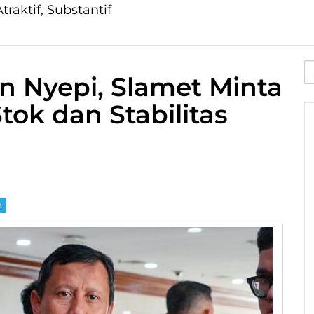
traktif, Substantif
S
dan Nyepi, Slamet Minta
fo
ok dan Stabilitas
m