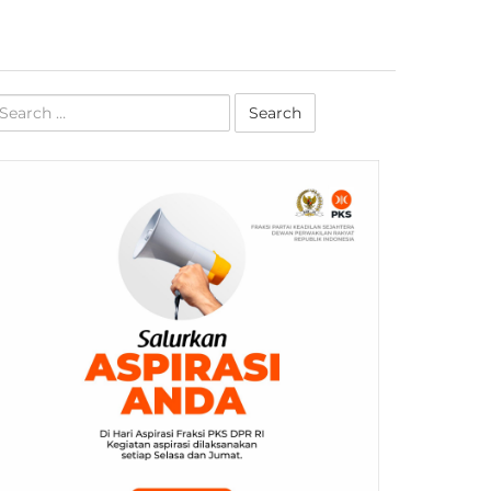
earch
r: