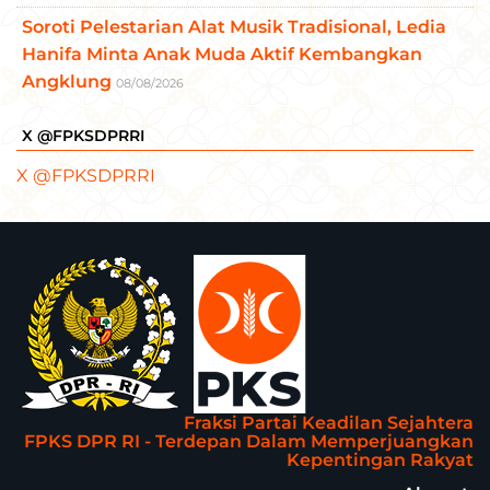
Soroti Pelestarian Alat Musik Tradisional, Ledia
Hanifa Minta Anak Muda Aktif Kembangkan
Angklung
08/08/2026
X @FPKSDPRRI
X @FPKSDPRRI
Fraksi Partai Keadilan Sejahtera
FPKS DPR RI - Terdepan Dalam Memperjuangkan
Kepentingan Rakyat