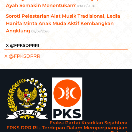
Ayah Semakin Menentukan?
09/08/2026
Soroti Pelestarian Alat Musik Tradisional, Ledia
Hanifa Minta Anak Muda Aktif Kembangkan
Angklung
08/08/2026
X @FPKSDPRRI
X @FPKSDPRRI
Fraksi Partai Keadilan Sejahtera
FPKS DPR RI - Terdepan Dalam Memperjuangkan