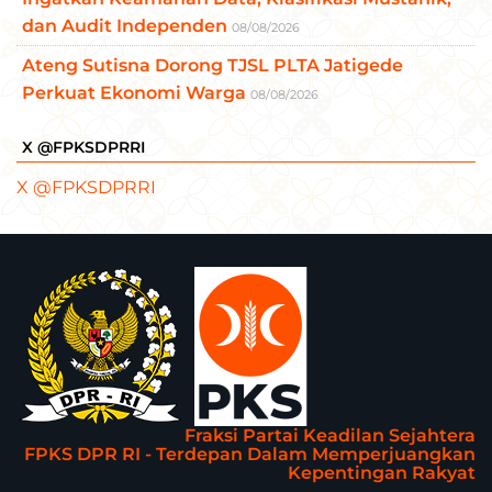
dan Audit Independen
08/08/2026
Ateng Sutisna Dorong TJSL PLTA Jatigede
Perkuat Ekonomi Warga
08/08/2026
X @FPKSDPRRI
X @FPKSDPRRI
Fraksi Partai Keadilan Sejahtera
FPKS DPR RI - Terdepan Dalam Memperjuangkan
Kepentingan Rakyat