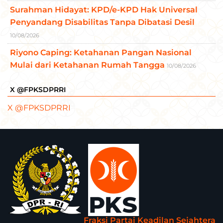
Surahman Hidayat: KPD/e-KPD Hak Universal
Penyandang Disabilitas Tanpa Dibatasi Desil
10/08/2026
Riyono Caping: Ketahanan Pangan Nasional
Mulai dari Ketahanan Rumah Tangga
10/08/2026
X @FPKSDPRRI
X @FPKSDPRRI
Fraksi Partai Keadilan Sejahtera