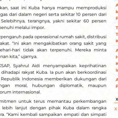
A
hkan, saat ini Kuba hanya mampu memproduksi
s dari dalam negeri serta sekitar 10 persen dari
 Selebihnya, terangnya, yakni sekitar 60 persen
enuhi melalui impor.
T
T
rpengaruh pada operasional rumah sakit, distribusi
K
rakat. “Ini akan mengakibatkan orang sakit yang
ehari-hari tidak akan terpenuhi. Mereka minta
A
an kita,” ujarnya.
K
KSAP, Syahrul Aidi menyampaikan keprihatinan
ihadapi rakyat Kuba. Ia pun akan berkoordinasi
 Republik Indonesia memberikan dukungan dari
A
ngan moral, hubungan diplomatik, maupun
orum internasional.
komitmen untuk terus memantau perkembangan
 lebih lanjut dengan pihak Kuba dalam rangka
X
ra. “Kami kembali sampaikan empati dan simpati