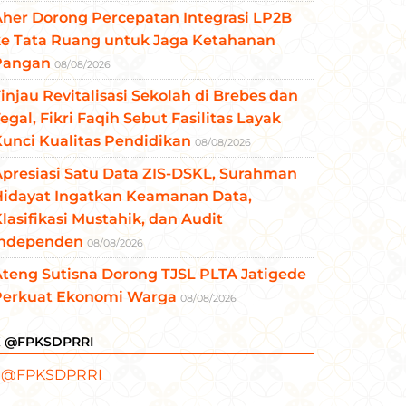
her Dorong Percepatan Integrasi LP2B
ke Tata Ruang untuk Jaga Ketahanan
Pangan
08/08/2026
injau Revitalisasi Sekolah di Brebes dan
egal, Fikri Faqih Sebut Fasilitas Layak
unci Kualitas Pendidikan
08/08/2026
presiasi Satu Data ZIS-DSKL, Surahman
Hidayat Ingatkan Keamanan Data,
lasifikasi Mustahik, dan Audit
Independen
08/08/2026
teng Sutisna Dorong TJSL PLTA Jatigede
Perkuat Ekonomi Warga
08/08/2026
X @FPKSDPRRI
 @FPKSDPRRI