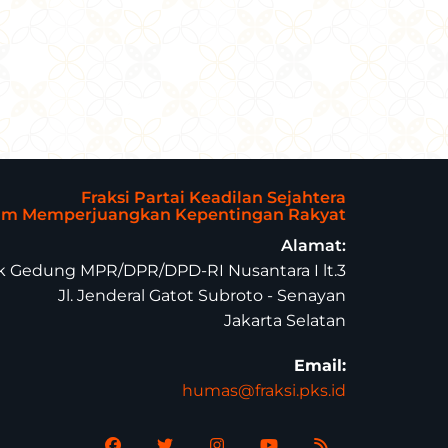
Fraksi Partai Keadilan Sejahtera
lam Memperjuangkan Kepentingan Rakyat
Alamat:
 Gedung MPR/DPR/DPD-RI Nusantara I lt.3
Jl. Jenderal Gatot Subroto - Senayan
Jakarta Selatan
Email:
humas@fraksi.pks.id