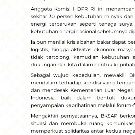
Anggota Komisi I DPR RI ini menamba
sekitar 30 persen kebutuhan minyak dan ga
energi terbarukan seperti tenaga surya.
kebutuhan energi nasional sebelumnya dip
Ia pun menilai krisis bahan bakar dapat be
logistik, hingga aktivitas ekonomi masya
tidak tertolong, kemudian kebutuhan s
dukungan dari kita dalam bentuk keprihatin
Sebagai wujud kepedulian, mewakili B
mendalam terhadap kondisi yang tengah d
dan mendesak Kementerian Luar Negeri
Indonesia, baik dalam bentuk duku
penyampaian keprihatinan melalui forum-f
Mengakhiri pernyataannya, BKSAP ber
situasi dan membuka ruang komunikasi
memperkuat solidaritas antar kedua nega