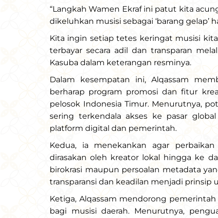
“Langkah Wamen Ekraf ini patut kita acung
dikeluhkan musisi sebagai ‘barang gelap’ 
Kita ingin setiap tetes keringat musisi k
terbayar secara adil dan transparan melal
Kasuba dalam keterangan resminya.
Dalam kesempatan ini, Alqassam member
berharap program promosi dan fitur krea
pelosok Indonesia Timur. Menurutnya, po
sering terkendala akses ke pasar glo
platform digital dan pemerintah.
Kedua, ia menekankan agar perbaikan 
dirasakan oleh kreator lokal hingga ke 
birokrasi maupun persoalan metadata ya
transparansi dan keadilan menjadi prinsip u
Ketiga, Alqassam mendorong pemerintah 
bagi musisi daerah. Menurutnya, pengua