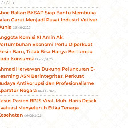
6/08/2026
Aboe Bakar: BKSAP Siap Bantu Membuka
alan Garut Menjadi Pusat Industri Vetiver
Dunia
06/08/2026
nggota Komisi XI Amin Ak:
Pertumbuhan Ekonomi Perlu Diperkuat
esin Baru, Tidak Bisa Hanya Bertumpu
pada Konsumsi
06/08/2026
Ahmad Heryawan Dukung Peluncuran E-
earning ASN Berintegritas, Perkuat
udaya Antikorupsi dan Profesionalisme
Aparatur Negara
06/08/2026
asus Pasien BPJS Viral, Muh. Haris Desak
valuasi Menyeluruh Etika Tenaga
Kesehatan
06/08/2026