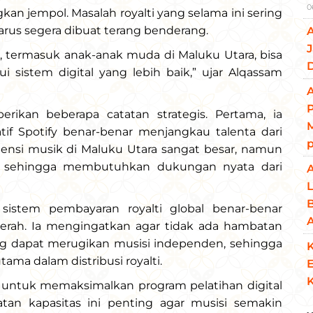
0
kan jempol. Masalah royalti yang selama ini sering
harus segera dibuat terang benderang.
J
ita, termasuk anak-anak muda di Maluku Utara, bisa
ui sistem digital yang lebih baik,” ujar Alqassam
A
ikan beberapa catatan strategis. Pertama, ia
M
tif Spotify benar-benar menjangkau talenta dari
tensi musik di Maluku Utara sangat besar, namun
bal sehingga membutuhkan dukungan nyata dari
L
B
sistem pembayaran royalti global benar-benar
daerah. Ia mengingatkan agar tidak ada hambatan
ng dapat merugikan musisi independen, sehingga
K
tama dalam distribusi royalti.
E
untuk memaksimalkan program pelatihan digital
tan kapasitas ini penting agar musisi semakin