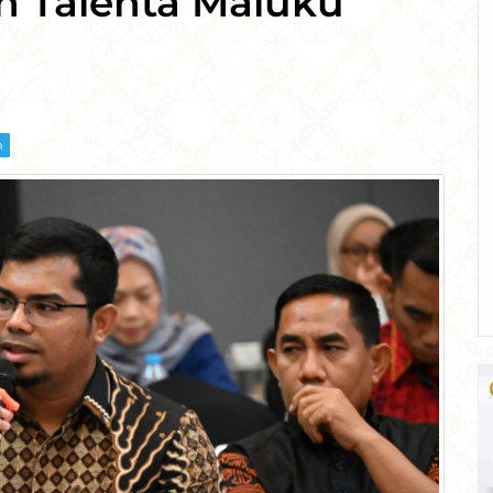
h Talenta Maluku
m