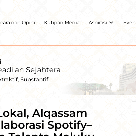
ara dan Opini
Kutipan Media
Aspirasi
Even
i
Keadilan Sejahtera
traktif, Substantif
Lokal, Alqassam
aborasi Spotify–