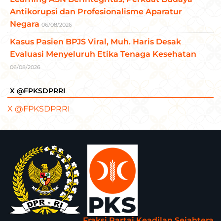
Antikorupsi dan Profesionalisme Aparatur
Negara
06/08/2026
Kasus Pasien BPJS Viral, Muh. Haris Desak
Evaluasi Menyeluruh Etika Tenaga Kesehatan
06/08/2026
X @FPKSDPRRI
X @FPKSDPRRI
Fraksi Partai Keadilan Sejahtera